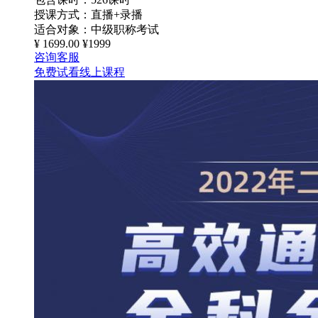
授课方式：
直播+录播
适合对象：
中级职称考试
¥
1699.00
¥1999
咨询客服
免费试看线上课程